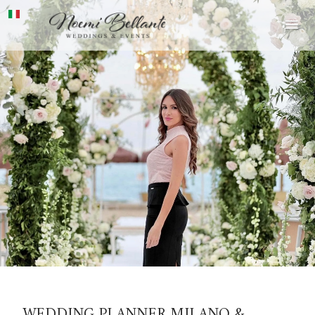
HOME
ABOUT NOEMI
MATRIMONI
EVENTI
BLOG
GALLERY
PRESS
CONTATTI
WEDDING PLANNER MILANO &